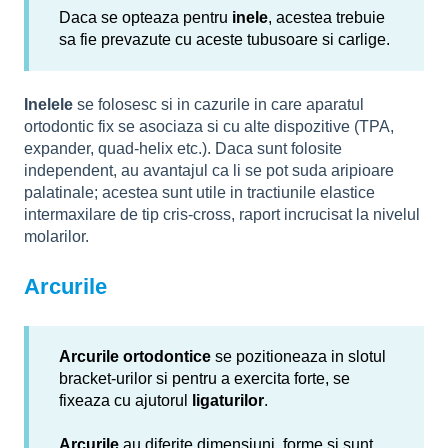
Daca se opteaza pentru
inele
, acestea trebuie
sa fie prevazute cu aceste tubusoare si carlige.
Inelele
se folosesc si in cazurile in care aparatul
ortodontic fix se asociaza si cu alte dispozitive (TPA,
expander, quad-helix etc.). Daca sunt folosite
independent, au avantajul ca li se pot suda aripioare
palatinale; acestea sunt utile in tractiunile elastice
intermaxilare de tip cris-cross, raport incrucisat la nivelul
molarilor.
Arcurile
Arcurile ortodontice
se pozitioneaza in slotul
bracket-urilor si pentru a exercita forte, se
fixeaza cu ajutorul
ligaturilor
.
Arcurile
au diferite dimensiuni, forme si sunt