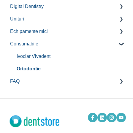
Digital Dentistry
Protocoale
Unituri
Echipamente
Consumabile
Echipamente mici
Consumabile
Software
Instalare scaune dentare
Consumabile
Piese de mana, Turbine
Fiziodispensere
Ivoclar Vivadent
Endomotoare
Ortodontie
FAQ
Microscoape
Detartraj, Air-Flow, Piezon
Proceduri
Cursuri